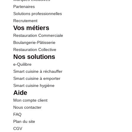
préalable sur une partie cachée. Ne pas utiliser sur
Partenaires
les surfaces en laiton, cuivre, bois naturel ou les
Solutions professionnelles
aliments. Pour les surfaces en marbre ou en pierres
Recrutement
calcaires, appliquer le produit avec une éponge
Vos métiers
humide et rincer après 5 min
Restauration Commerciale
Boulangerie-Pâtisserie
Restauration Collective
Nos solutions
e-Quilibre
Smart cuisine à réchauffer
Smart cuisine à emporter
Smart cuisine hygiène
Aide
Mon compte client
Nous contacter
FAQ
Plan du site
CGV