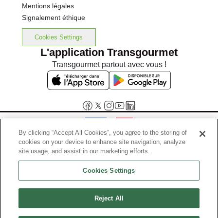
Mentions légales
Signalement éthique
Cookies Settings
L'application Transgourmet
Transgourmet partout avec vous !
By clicking “Accept All Cookies”, you agree to the storing of
cookies on your device to enhance site navigation, analyze
Interdiction de vente de boissons alcooliques aux mineurs de
site usage, and assist in our marketing efforts.
moins de 18 ans
Cookies Settings
La preuve de majorité de l'acheteur est exigée au moment de la vente
en ligne.
Code de la santé publique, Aar.l.3342-1 et l.3353-3
Reject All