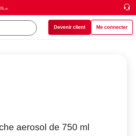
ons →
Devenir client
Me connecter
che aerosol de 750 ml