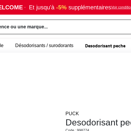
ELCOME
·
Et jusqu'à
-5%
supplémentaires
Voir conditi
ence ou une marque...
Desodorisant peche
le
Désodorisants / surodorants
PUCK
Desodorisant pe
Code : 998774