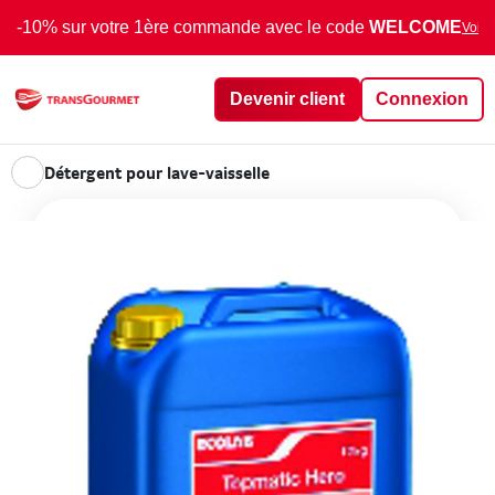
-10% sur votre 1ère commande avec le code
WELCOME
Voir 
Devenir client
Connexion
Détergent pour lave-vaisselle