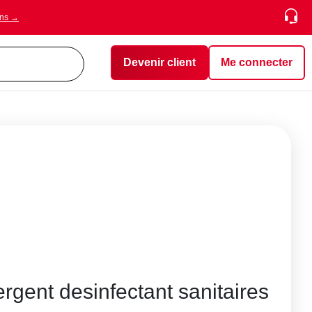
ons →
Devenir client
Me connecter
rgent desinfectant sanitaires