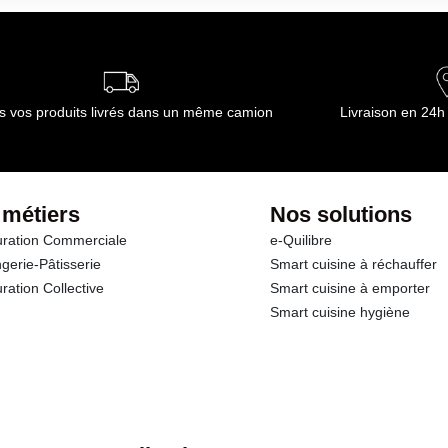
 ouverts doivent être refermés avec soin et maintenus en position vertica
ute contamination du milieu ambiant.
les températures suivantes: -5 à 40°C (23 à 104°F). Stocker conforméme
droit sec, frais et bien ventilé à l'écart des matériaux incompatibles. S
 ouverts doivent être refermés avec soin et maintenus en position vertica
s vos produits livrés dans un même camion
Livraison en 24h
ute contamination du milieu ambiant.
ournisseur(s) de Transgourmet Opérations
 métiers
Nos solutions
ration Commerciale
e-Quilibre
gerie-Pâtisserie
Smart cuisine à réchauffer
ration Collective
Smart cuisine à emporter
Smart cuisine hygiène