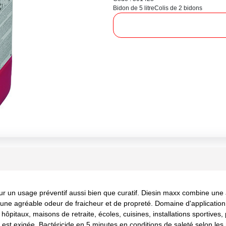
Bidon de 5 litre
Colis de 2 bidons
ur un usage préventif aussi bien que curatif. Diesin maxx combine une 
, une agréable odeur de fraicheur et de propreté. Domaine d'application :
, hôpitaux, maisons de retraite, écoles, cuisines, installations sportives
age est exigée. Bactéricide en 5 minutes en conditions de saleté selon