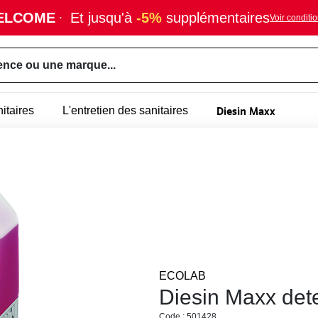
ELCOME
·
Et jusqu'à
-5%
supplémentaires
Voir conditi
ence ou une marque...
Diesin Maxx
itaires
L'entretien des sanitaires
ECOLAB
Diesin Maxx dete
Code : 501428