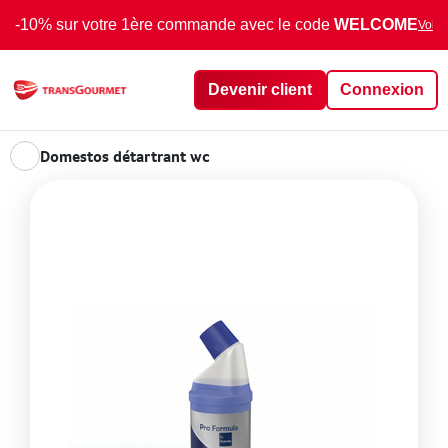
-10% sur votre 1ère commande avec le code
WELCOME
Voir 
Devenir client
Connexion
Domestos détartrant wc