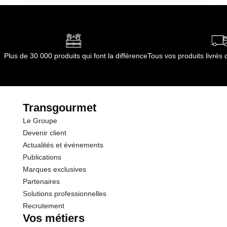
l¿abri des températures extrêmes
frotter et tirer la chasse de nouveau NE PAS
Conditions de stockage après ouverture
UTILISER AVEC DES PRODUITS NETTOYANTS
:
conserver dans son emballage d¿origine, fermé, à
CHLORÉS
l¿abri des températures extrêmes
Conformément aux informations transmises
Plus de 30 000 produits qui font la différence
Tous vos produits livré
par le(s) fournisseur(s) de Transgourmet
Opérations
Transgourmet
Le Groupe
Devenir client
Actualités et événements
Publications
Marques exclusives
Partenaires
Solutions professionnelles
Recrutement
Vos métiers