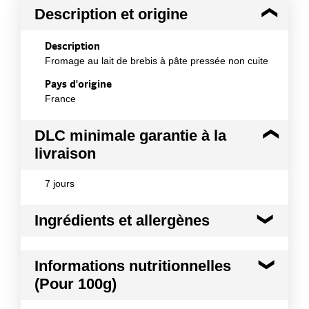
Description et origine
Description
Fromage au lait de brebis à pâte pressée non cuite
Pays d'origine
France
DLC minimale garantie à la
livraison
7 jours
Ingrédients et allergènes
Ingrédients :
Informations nutritionnelles
Lait pasteurisé de brebis (origine France), sel,
(Pour 100g)
enzyme coagulante, ferments lactiques
Allergènes :