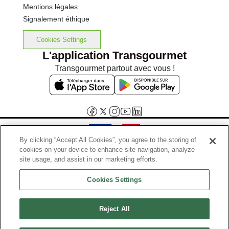
Mentions légales
Signalement éthique
Cookies Settings
L'application Transgourmet
Transgourmet partout avec vous !
By clicking “Accept All Cookies”, you agree to the storing of
cookies on your device to enhance site navigation, analyze
Interdiction de vente de boissons alcooliques aux mineurs de
site usage, and assist in our marketing efforts.
moins de 18 ans
Cookies Settings
La preuve de majorité de l'acheteur est exigée au moment de la vente
en ligne.
Code de la santé publique, Aar.l.3342-1 et l.3353-3
Reject All