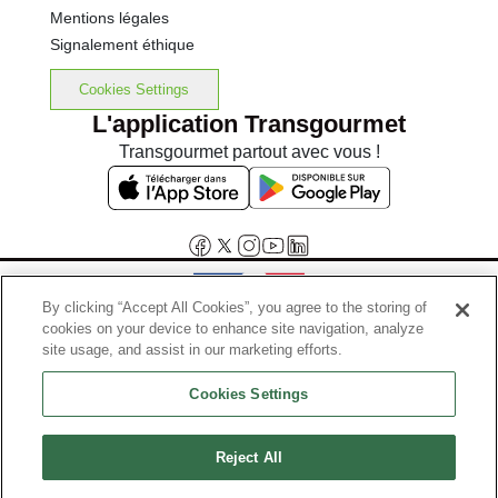
Mentions légales
Signalement éthique
Cookies Settings
L'application Transgourmet
Transgourmet partout avec vous !
By clicking “Accept All Cookies”, you agree to the storing of
cookies on your device to enhance site navigation, analyze
Interdiction de vente de boissons alcooliques aux mineurs de
site usage, and assist in our marketing efforts.
moins de 18 ans
Cookies Settings
La preuve de majorité de l'acheteur est exigée au moment de la vente
en ligne.
Code de la santé publique, Aar.l.3342-1 et l.3353-3
Reject All