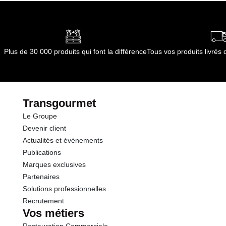
Durée totale du produit :
7 jours
Conformément aux informations transmises
dont Acides gras saturés
0.15 g
par le(s) fournisseur(s) de Transgourmet
Opérations
Glucides
0.0 g
Plus de 30 000 produits qui font la différence
Tous vos produits livré
dont Sucres
0.0 g
Protéines
18.8 g
Transgourmet
Le Groupe
Sel
0.20 g
Devenir client
Actualités et événements
Publications
Marques exclusives
Partenaires
Solutions professionnelles
Recrutement
Vos métiers