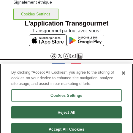
Signalement éthique
Cookies Settings
L'application Transgourmet
Transgourmet partout avec vous !
By clicking “Accept All Cookies”, you agree to the storing of
cookies on your device to enhance site navigation, analyze
Interdiction de vente de boissons alcooliques aux mineurs de
site usage, and assist in our marketing efforts.
moins de 18 ans
Cookies Settings
La preuve de majorité de l'acheteur est exigée au moment de la vente
en ligne.
Code de la santé publique, Aar.l.3342-1 et l.3353-3
Reject All
© Tous droits réservés
Accept All Cookies