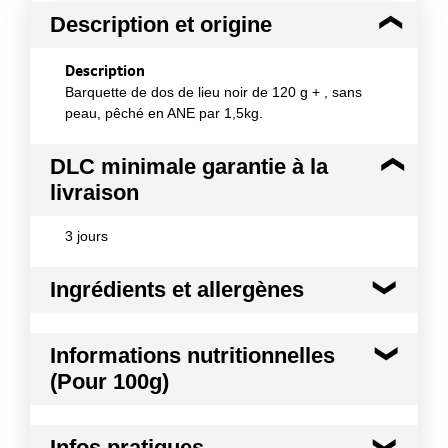
Description et origine
Description
Barquette de dos de lieu noir de 120 g + , sans
peau, pêché en ANE par 1,5kg.
DLC minimale garantie à la
livraison
3 jours
Ingrédients et allergènes
Ingrédients :
Informations nutritionnelles
Dos de lieu noir (Pollachius virens). Méthode de
(Pour 100g)
production : sauvage. Origine : FAO 27.
Allergènes :
Kilocalories
82 kcal
Poissons et produits à base de poissons
Infos pratiques