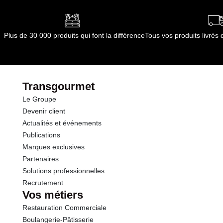
dont Acides gras saturés
0.00 g
:
Stockage au réfrigérateur: 0 ° C à 5 ° C.
Durée totale du produit :
24 mois
Glucides
4.8 g
Plus de 30 000 produits qui font la différence
Tous vos produits livré
Conformément aux informations transmises
par le(s) fournisseur(s) de Transgourmet
dont Sucres
4.6 g
Opérations
Protéines
0.0 g
Transgourmet
Le Groupe
Sel
0.90 g
Devenir client
Actualités et événements
Publications
Marques exclusives
Partenaires
Solutions professionnelles
Recrutement
Vos métiers
Restauration Commerciale
Boulangerie-Pâtisserie