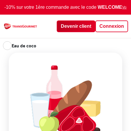
-10% sur votre 1ère commande avec le code
WELCOME
Voir 
Devenir client
Connexion
Eau de coco