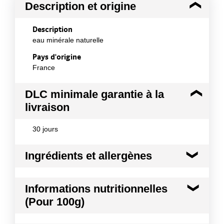
Description et origine
Description
eau minérale naturelle
Pays d'origine
France
DLC minimale garantie à la
livraison
30 jours
Ingrédients et allergènes
Ingrédients :
Informations nutritionnelles
eau minérale naturelle
(Pour 100g)
Conformément aux informations transmises
par le(s) fournisseur(s) de Transgourmet
Matières grasses
0.0 g