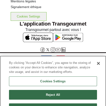
Mentions légales
Signalement éthique
Cookies Settings
L'application Transgourmet
Transgourmet partout avec vous !
By clicking “Accept All Cookies”, you agree to the storing of
cookies on your device to enhance site navigation, analyze
Interdiction de vente de boissons alcooliques aux mineurs de
site usage, and assist in our marketing efforts.
moins de 18 ans
Cookies Settings
La preuve de majorité de l'acheteur est exigée au moment de la vente
en ligne.
Code de la santé publique, Aar.l.3342-1 et l.3353-3
Reject All