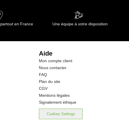
8.25 g
0.6 g
 partout en France
Une équipe à votre disposition
0.5 g
16.4 g
Aide
Mon compte client
3.20 g
Nous contacter
FAQ
Plan du site
CGV
Mentions légales
Signalement éthique
Cookies Settings