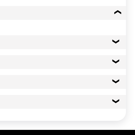
264 kcal
1105 kj
21.8 g