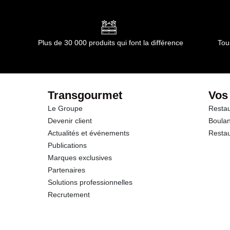
Conformément aux informations transmises par le(s) f
dont Acides gras saturés
Glucides
Plus de 30 000 produits qui font la différence
Tou
dont Sucres
Protéines
Transgourmet
Vos
Le Groupe
Restau
Sel
Devenir client
Boulan
Actualités et événements
Restau
Publications
Marques exclusives
Partenaires
Solutions professionnelles
Recrutement