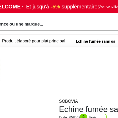
ELCOME
·
Et jusqu'à
-5%
supplémentaires
Voir conditi
ence ou une marque...
Echine fumée sans os
Produit élaboré pour plat principal
SOBOVIA
Echine fumée sa
Code : 658567
Frais