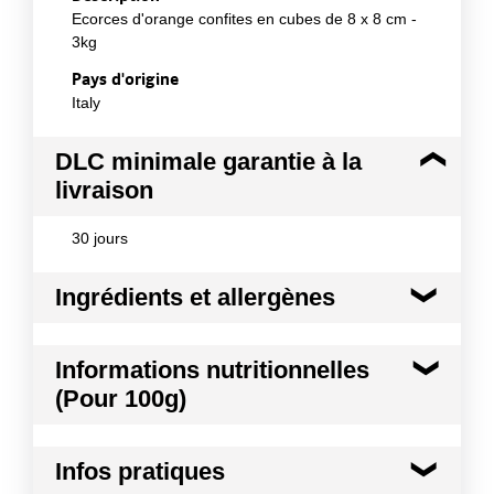
Ecorces d'orange confites en cubes de 8 x 8 cm -
3kg
Pays d'origine
Italy
DLC minimale garantie à la
livraison
30 jours
Ingrédients et allergènes
Ingrédients :
Informations nutritionnelles
Ecorces d'orange, sirop de glucose, sucre.
(Pour 100g)
Allergènes :
Traces d'anhydride sulfureux et sulfites
Kilocalories
292 kcal
Traces de céleri et produits à base de céleri
Infos pratiques
Traces de fruits à coques