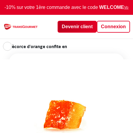
-10% sur votre 1ère commande avec le code
WELCOME
Voir 
Devenir client
Connexion
ècorce d'orange confite en