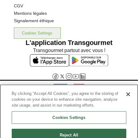
CGV
Mentions légales
Signalement éthique
Cookies Settings
L'application Transgourmet
Transgourmet partout avec vous !
By clicking “Accept All Cookies”, you agree to the storing of
cookies on your device to enhance site navigation, analyze
Interdiction de vente de boissons alcooliques aux mineurs de
site usage, and assist in our marketing efforts.
moins de 18 ans
Cookies Settings
La preuve de majorité de l'acheteur est exigée au moment de la vente
en ligne.
Code de la santé publique, Aar.l.3342-1 et l.3353-3
Reject All