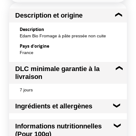
Description et origine
Description
Edam Bio Fromage à pâte pressée non cuite
Pays d'origine
France
DLC minimale garantie à la
livraison
7 jours
Ingrédients et allergènes
Ingrédients :
Informations nutritionnelles
LAIT biologique pasteurisé de vache (origine
(Pour 100g)
France), sel, enzyme coagulante, ferments