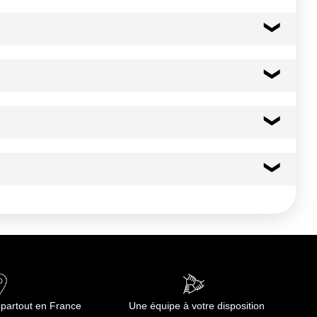
lantes aromatiques, arôme (e.a. LAIT), oignons.] ; eau ; sel;
ose.
ant pour saisir la viande
140 kcal
585 kj
C, maximum 24h00 avant consommation
6.7 g
0.80 g
0.9 g
 partout en France
Une équipe à votre disposition