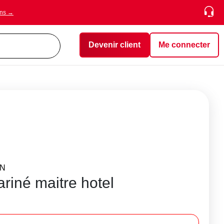
ons →
Devenir client
Me connecter
ON
riné maitre hotel