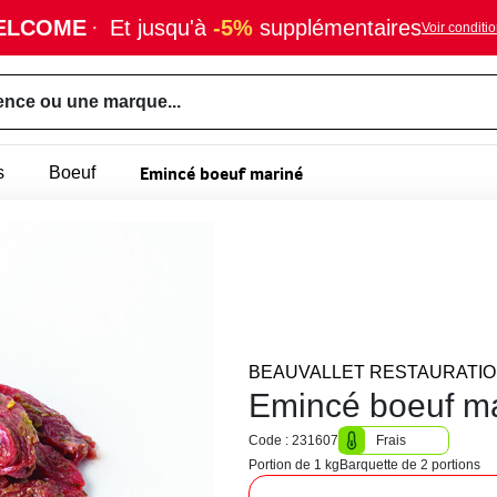
ELCOME
·
Et jusqu'à
-5%
supplémentaires
Voir conditi
ence ou une marque...
Emincé boeuf mariné
s
Boeuf
BEAUVALLET RESTAURATI
Emincé boeuf ma
Code : 231607
Frais
Portion de 1 kg
Barquette de 2 portions