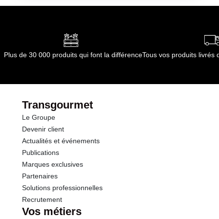
Durée totale du produit :
- Sous-vide : 12 jours (à
0/+4°C)
Conformément aux informations transmises
par le(s) fournisseur(s) de Transgourmet
Opérations
Plus de 30 000 produits qui font la différence
Tous vos produits livré
Transgourmet
Le Groupe
Devenir client
Actualités et événements
Publications
Marques exclusives
Partenaires
Solutions professionnelles
Recrutement
Vos métiers