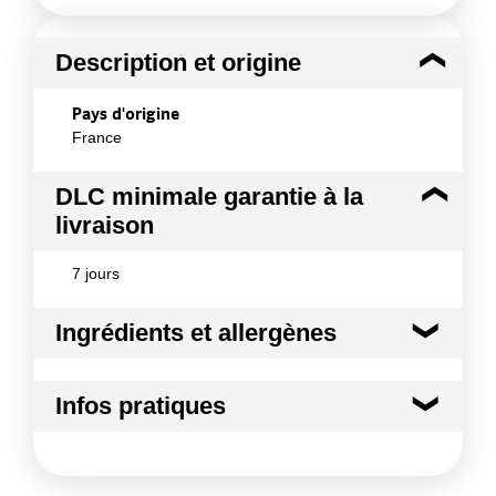
Description et origine
Pays d'origine
France
DLC minimale garantie à la
livraison
7 jours
Ingrédients et allergènes
Ingrédients :
Infos pratiques
Porc
Conformément aux informations transmises
Conditions de stockage avant ouverture :
- à
par le(s) fournisseur(s) de Transgourmet
0/+4°C
Opérations