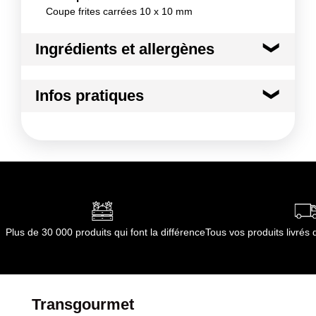
Coupe frites carrées 10 x 10 mm
Ingrédients et allergènes
Ingrédients :
Infos pratiques
Matériau(x) : Polypropylène
Conformément aux informations transmises
Conditions de stockage avant ouverture
par le(s) fournisseur(s) de Transgourmet
:
Opérations
température ambiante
Durée totale du produit :
non applicable
Conformément aux informations transmises
par le(s) fournisseur(s) de Transgourmet
Opérations
Plus de 30 000 produits qui font la différence
Tous vos produits livré
Transgourmet