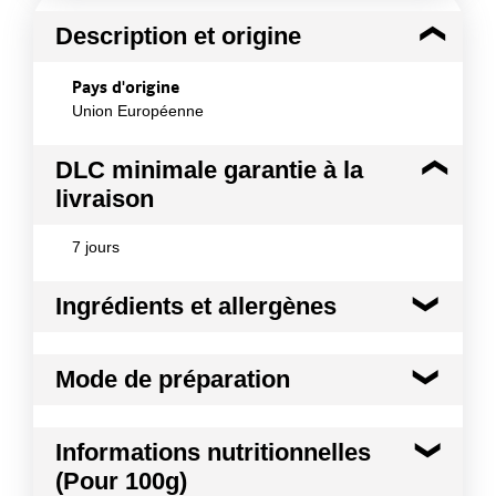
Description et origine
Pays d'origine
Union Européenne
DLC minimale garantie à la
livraison
7 jours
Ingrédients et allergènes
Ingrédients :
Mode de préparation
100% BŒUF
Conformément aux informations transmises
Ouvrez l'emballage quelques minutes avant
par le(s) fournisseur(s) de Transgourmet
Informations nutritionnelles
leur mise en œuvre. En quelques instants, les
Opérations
(Pour 100g)
viandes reprendront leurs couleurs.