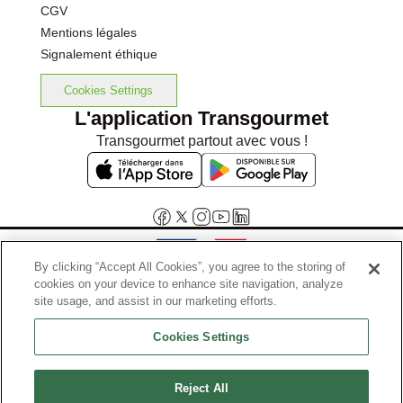
CGV
Mentions légales
Signalement éthique
Cookies Settings
L'application Transgourmet
Transgourmet partout avec vous !
By clicking “Accept All Cookies”, you agree to the storing of
cookies on your device to enhance site navigation, analyze
Interdiction de vente de boissons alcooliques aux mineurs de
site usage, and assist in our marketing efforts.
moins de 18 ans
Cookies Settings
La preuve de majorité de l'acheteur est exigée au moment de la vente
en ligne.
Code de la santé publique, Aar.l.3342-1 et l.3353-3
Reject All