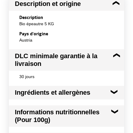
Description et origine
Description
Bio épeautre 5 KG
Pays d'origine
Austria
DLC minimale garantie à la
livraison
30 jours
Ingrédients et allergènes
Ingrédients :
Informations nutritionnelles
Bio épeautre. Peut contenir des traces d'autres
(Pour 100g)
céréales contenant du gluten, de soja et de leurs
dérivés. Malgré le soin apporté à la préparation de
ce produit, la présence exceptionnelle de pierres ou
Kilocalories
311 kcal