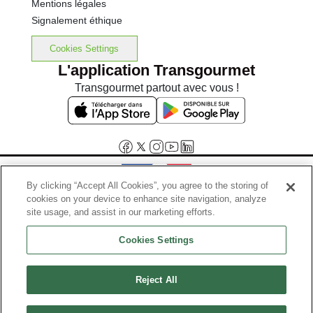
Mentions légales
Signalement éthique
Cookies Settings
L'application Transgourmet
Transgourmet partout avec vous !
By clicking “Accept All Cookies”, you agree to the storing of
cookies on your device to enhance site navigation, analyze
Interdiction de vente de boissons alcooliques aux mineurs de
site usage, and assist in our marketing efforts.
moins de 18 ans
Cookies Settings
La preuve de majorité de l'acheteur est exigée au moment de la vente
en ligne.
Code de la santé publique, Aar.l.3342-1 et l.3353-3
Reject All