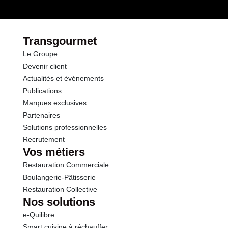
Durée totale du produit :
548 jours / 18 mois
dont Sucres
0.6 g
Conformément aux informations transmises
par le(s) fournisseur(s) de Transgourmet
Fibres
2.0 g
Opérations
Transgourmet
Le Groupe
Protéines
2.2 g
Devenir client
Actualités et événements
Sel
0.60 g
Publications
Marques exclusives
Vitamine A
280 µg
Partenaires
Solutions professionnelles
Recrutement
Vos métiers
Restauration Commerciale
Boulangerie-Pâtisserie
Restauration Collective
Nos solutions
e-Quilibre
Smart cuisine à réchauffer