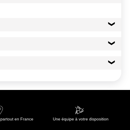
102 kcal
425 kj
2.6 g
0.80 g
0.0 g
 partout en France
Une équipe à votre disposition
0.0 g