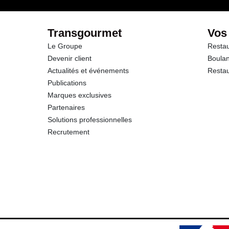
Fibres
Transgourmet
Vos
Le Groupe
Restau
Protéines
Devenir client
Boulan
Actualités et événements
Restau
Sel
Publications
Marques exclusives
Sodium
Partenaires
Solutions professionnelles
Calcium
Recrutement