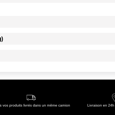
g)
ournisseur(s) de Transgourmet Opérations
e 0 et 4°C.
e 0 et 4°C.
ournisseur(s) de Transgourmet Opérations
s vos produits livrés dans un même camion
Livraison en 24h