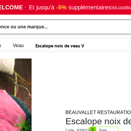
ELCOME
·
Et jusqu'à
-5%
supplémentaires
Voir conditi
ence ou une marque...
Escalope noix de veau V
s
Veau
BEAUVALLET RESTAURATI
Escalope noix d
Code : 835637
Frais