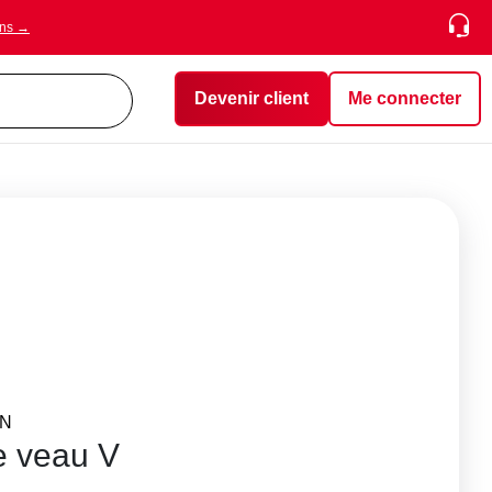
ons →
Devenir client
Me connecter
ON
e veau V