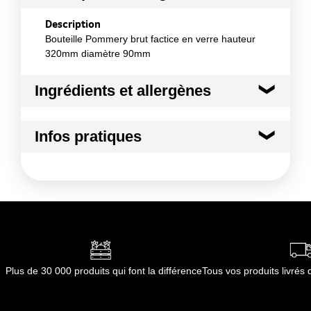
Description
Bouteille Pommery brut factice en verre hauteur
320mm diamètre 90mm
Ingrédients et allergènes
Ingrédients :
Infos pratiques
non applicable
Conformément aux informations transmises
Conditions de stockage avant ouverture
par le(s) fournisseur(s) de Transgourmet
:
Opérations
température ambiante
Durée totale du produit :
non applicable
Conformément aux informations transmises
par le(s) fournisseur(s) de Transgourmet
Opérations
Plus de 30 000 produits qui font la différence
Tous vos produits livré