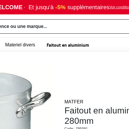
ELCOME
·
Et jusqu'à
-5%
supplémentaires
Voir conditi
ence ou une marque...
Faitout en aluminium
Materiel divers
MATFER
Faitout en alumi
280mm
Code : 795091