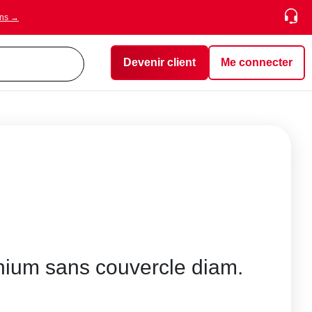
ons →
Devenir client
Me connecter
nium sans couvercle diam.