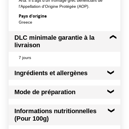
Arta. Il s'agit d'un fromage grec bénéficiant de
l'Appellation d'Origine Protégée (AOP).
Pays d'origine
Greece
DLC minimale garantie à la
livraison
7 jours
Ingrédients et allergènes
Ingrédients :
Mode de préparation
Lait de brebis, lait de chèvre (maximum 30 % du
mélange de lait), sel, culture lactique, présure non
animale, agent de fermeté : chlorure de calcium.
Mode de préparation :
Peut être consommé
Informations nutritionnelles
directement ou après cuisson.
Allergènes :
(Pour 100g)
Lait et produits à base de lait
Conformément aux informations transmises