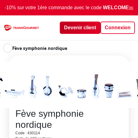
-10% sur votre 1ère commande avec le code
WELCOME
Voir 
Devenir client
Connexion
Fève symphonie nordique
Fève symphonie
nordique
Code : 430114