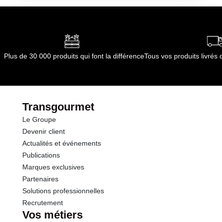
0/+4°C) - Frais : 5 jours (à 0/+4°C)
Conformément aux informations transmises
dont Acides gras saturés
1.55 g
par le(s) fournisseur(s) de Transgourmet
Opérations
Glucides
0.0 g
Plus de 30 000 produits qui font la différence
Tous vos produits livré
dont Sucres
0.0 g
Fibres
0.0 g
Transgourmet
Le Groupe
Protéines
21.6 g
Devenir client
Actualités et événements
Sel
0.16 g
Publications
Marques exclusives
Sodium
0.06 g
Partenaires
Solutions professionnelles
Calcium
7.26 mg
Recrutement
Vos métiers