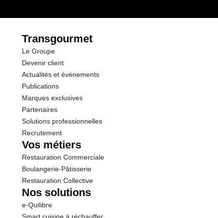
dont Sucres
0.0 g
Protéines
18.1 g
Transgourmet
Le Groupe
Sel
0.23 g
Devenir client
Actualités et événements
Publications
Marques exclusives
Partenaires
Solutions professionnelles
Recrutement
Vos métiers
Restauration Commerciale
Boulangerie-Pâtisserie
Restauration Collective
Nos solutions
e-Quilibre
Smart cuisine à réchauffer