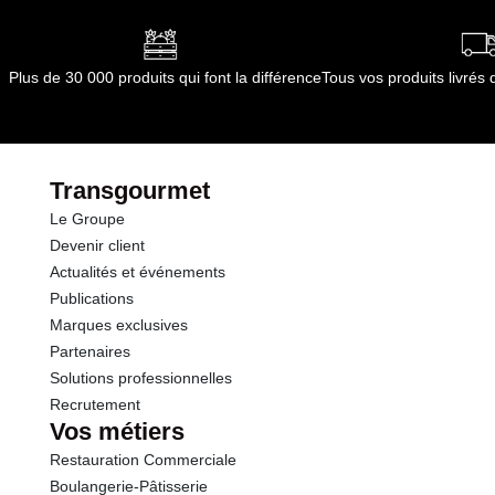
dont Acides gras saturés
0.10 g
Opérations
Durée totale du produit :
4 jours
Conformément aux informations transmises
Glucides
0.0 g
par le(s) fournisseur(s) de Transgourmet
Plus de 30 000 produits qui font la différence
Tous vos produits livré
Opérations
dont Sucres
0.0 g
Protéines
18.1 g
Transgourmet
Le Groupe
Sel
0.23 g
Devenir client
Actualités et événements
Publications
Marques exclusives
Partenaires
Solutions professionnelles
Recrutement
Vos métiers
Restauration Commerciale
Boulangerie-Pâtisserie