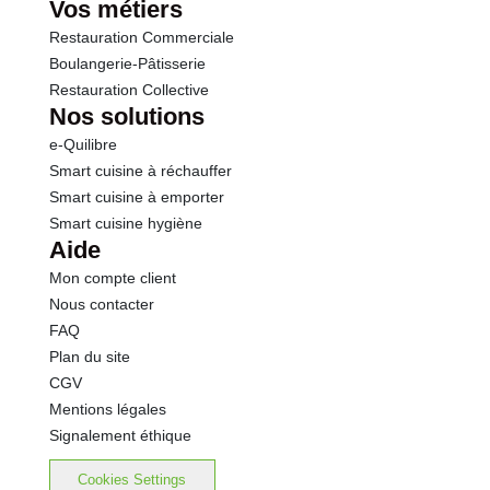
Vos métiers
Phosphore
173 mg
Restauration Commerciale
Boulangerie-Pâtisserie
Magnésium
28.8 mg
Restauration Collective
Nos solutions
Fer
0.5 mg
e-Quilibre
Smart cuisine à réchauffer
Smart cuisine à emporter
Smart cuisine hygiène
Aide
Mon compte client
Nous contacter
FAQ
Plan du site
CGV
Mentions légales
Signalement éthique
Cookies Settings