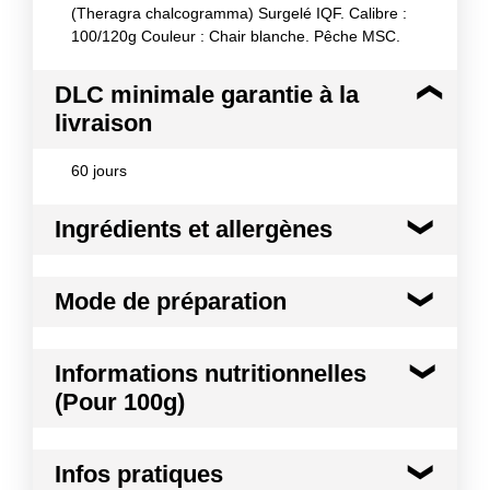
(Theragra chalcogramma) Surgelé IQF. Calibre :
100/120g Couleur : Chair blanche. Pêche MSC.
DLC minimale garantie à la
livraison
60 jours
Ingrédients et allergènes
Ingrédients :
Mode de préparation
Poisson sauvage, 100% colin d'Alaska. Zone de
pèche : Océan Pacifique FAO 61 / 67. Origine :
Chine - Pêche MSC. Engin de pêche : Chalut.
Décongeler au réfrigérateur hors de
Informations nutritionnelles
l'emballage puis rincer avant utilisation et
Allergènes :
(Pour 100g)
cuisiner comme un produit frais.
Poissons et produits à base de poissons
Mode de préparation :
Ne jamais recongeler un
Conformément aux informations transmises
Kilocalories
77 kcal
produit décongelé.
par le(s) fournisseur(s) de Transgourmet
Infos pratiques
Opérations