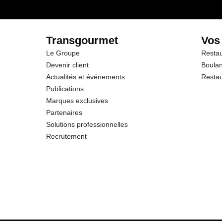
dont Sucres
Fibres
Transgourmet
Vos
Le Groupe
Restau
Protéines
Devenir client
Boulan
Actualités et événements
Restau
Sel
Publications
Marques exclusives
Sodium
Partenaires
Solutions professionnelles
Calcium
Recrutement