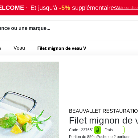
ELCOME
·
Et jusqu'à
-5%
supplémentaires
Voir conditi
ence ou une marque...
Filet mignon de veau V
s
Veau
BEAUVALLET RESTAURATI
Filet mignon de 
Code : 237651
Frais
Portion de 850 g
Poche de 2 portions