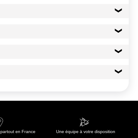
ront leurs couleurs.
138 kcal
579 kj
2.8 g
1.28 g
0.0 g
 partout en France
Une équipe à votre disposition