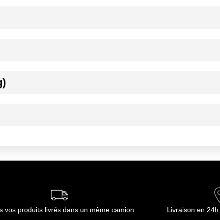
ournisseur(s) de Transgourmet Opérations
s avant leur mise en œuvre. En quelques instants, les viandes reprend
g)
e 0 et 4°C.
e 0 et 4°C.
ournisseur(s) de Transgourmet Opérations
s vos produits livrés dans un même camion
Livraison en 24h