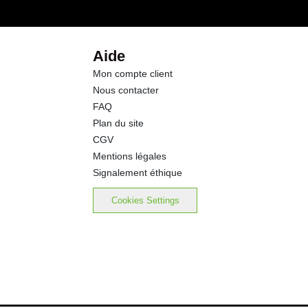
0.0 g
0.0 g
Aide
Mon compte client
28.4 g
Nous contacter
FAQ
0.00 g
Plan du site
CGV
0.00 g
Mentions légales
Signalement éthique
0.00 mg
Cookies Settings