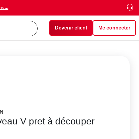
ons →
Devenir client
Me connecter
ON
veau V pret à découper