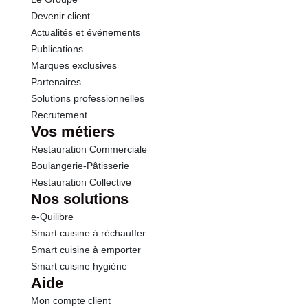
Fibres
0.0 g
Devenir client
Actualités et événements
Protéines
19.9 g
Publications
Marques exclusives
Sel
0.12 g
Partenaires
Solutions professionnelles
Recrutement
Sodium
0.05 g
Vos métiers
Restauration Commerciale
Calcium
7.13 mg
Boulangerie-Pâtisserie
Restauration Collective
Nos solutions
e-Quilibre
Smart cuisine à réchauffer
Smart cuisine à emporter
Smart cuisine hygiène
Aide
Mon compte client