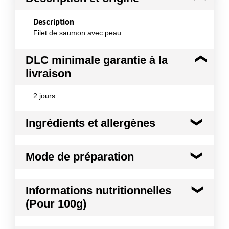
Description
Filet de saumon avec peau
DLC minimale garantie à la
livraison
2 jours
Ingrédients et allergènes
Ingrédients :
Mode de préparation
100% saumon
Allergènes :
Mode de préparation :
Les filets de saumon sont
Poissons et produits à base de poissons
Informations nutritionnelles
destinés à être cuits avant consommation
Conformément aux informations transmises
(Pour 100g)
par le(s) fournisseur(s) de Transgourmet
Opérations
Kilocalories
181 kcal