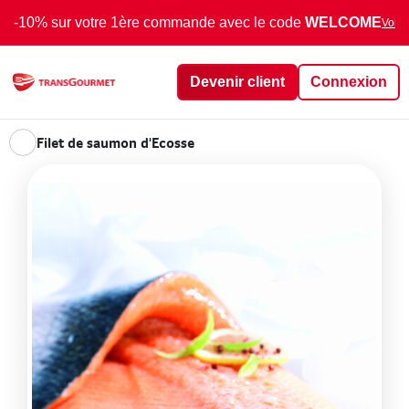
-10% sur votre 1ère commande avec le code
WELCOME
Voir 
Devenir client
Connexion
Filet de saumon d'Ecosse