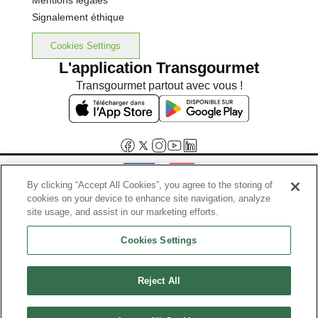
Mentions légales
Signalement éthique
Cookies Settings
L'application Transgourmet
Transgourmet partout avec vous !
By clicking “Accept All Cookies”, you agree to the storing of
cookies on your device to enhance site navigation, analyze
Interdiction de vente de boissons alcooliques aux mineurs de
site usage, and assist in our marketing efforts.
moins de 18 ans
Cookies Settings
La preuve de majorité de l'acheteur est exigée au moment de la vente
en ligne.
Code de la santé publique, Aar.l.3342-1 et l.3353-3
Reject All