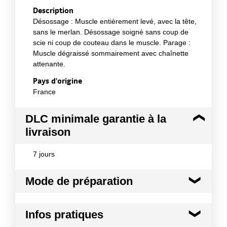
Description
Désossage : Muscle entièrement levé, avec la tête,
sans le merlan. Désossage soigné sans coup de
scie ni coup de couteau dans le muscle. Parage :
Muscle dégraissé sommairement avec chaînette
attenante.
Pays d'origine
France
DLC minimale garantie à la
livraison
7 jours
Mode de préparation
Morceau de 1ère catégorie - Après élaboration
Infos pratiques
peut être proposé en rôtis, tournedos (bardés),