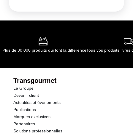
cœur de filet piécé (chateaubriand) - Pièces à
Conditions de stockage avant ouverture :
A
rôtir, à griller ou à poêler, très tendres
conserver entre 0°C et +4°C
Conformément aux informations transmises
par le(s) fournisseur(s) de Transgourmet
Opérations
Plus de 30 000 produits qui font la différence
Tous vos produits livré
Transgourmet
Le Groupe
Devenir client
Actualités et événements
Publications
Marques exclusives
Partenaires
Solutions professionnelles