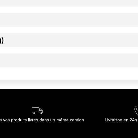
ournisseur(s) de Transgourmet Opérations
tronorme perforé, 3 minutes. Four combi mixte : 6 minutes à 180°C en 
g)
s une endroit frais et sec, à l'abri de la lumière et des odeurs
ournisseur(s) de Transgourmet Opérations
s vos produits livrés dans un même camion
Livraison en 24h