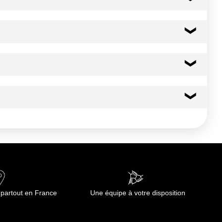
gastronorme plein couvert + sauce au choix. Sauteuse : faire
81 kcal
339 kj
0.6 g
0.10 g
13.6 g
 partout en France
Une équipe à votre disposition
0.1 g