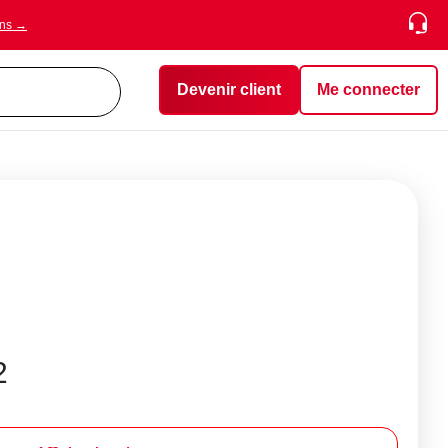
ons →
Devenir client
Me connecter
E
2