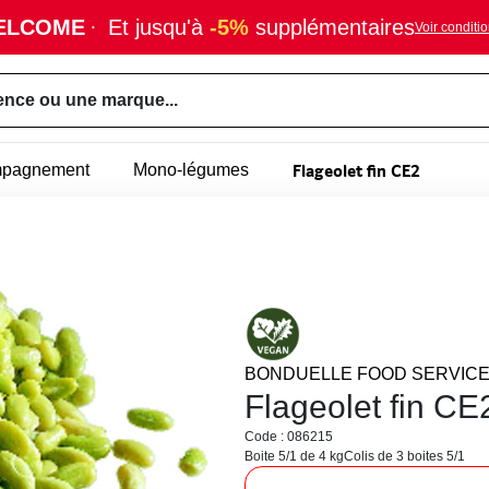
ELCOME
·
Et jusqu'à
-5%
supplémentaires
Voir conditi
ence ou une marque...
Flageolet fin CE2
mpagnement
Mono-légumes
BONDUELLE FOOD SERVIC
Flageolet fin CE
Code : 086215
Boite 5/1 de 4 kg
Colis de 3 boites 5/1