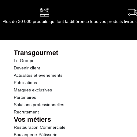
dont Acides gras saturés
0.10 g
:
Conservez au réfrigérateur à 4°C maximum dans
un récipient alimentaire propre et fermé
Glucides
11.5 g
Conformément aux informations transmises
Plus de 30 000 produits qui font la différence
Tous vos produits livré
par le(s) fournisseur(s) de Transgourmet
dont Sucres
0.5 g
Opérations
Fibres
6.5 g
Transgourmet
Le Groupe
Protéines
5.5 g
Devenir client
Actualités et événements
Sel
0.68 g
Publications
Marques exclusives
Partenaires
Solutions professionnelles
Recrutement
Vos métiers
Restauration Commerciale
Boulangerie-Pâtisserie