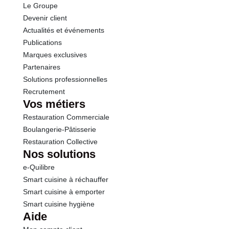
Le Groupe
Protéines
21.0 g
Devenir client
Actualités et événements
Sel
0.02 g
Publications
Marques exclusives
Partenaires
Solutions professionnelles
Recrutement
Vos métiers
Restauration Commerciale
Boulangerie-Pâtisserie
Restauration Collective
Nos solutions
e-Quilibre
Smart cuisine à réchauffer
Smart cuisine à emporter
Smart cuisine hygiène
Aide