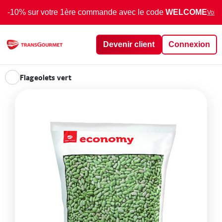
-10% sur votre 1ère commande avec le code
WELCOME
Voir 
Devenir client
Connexion
Flageolets vert