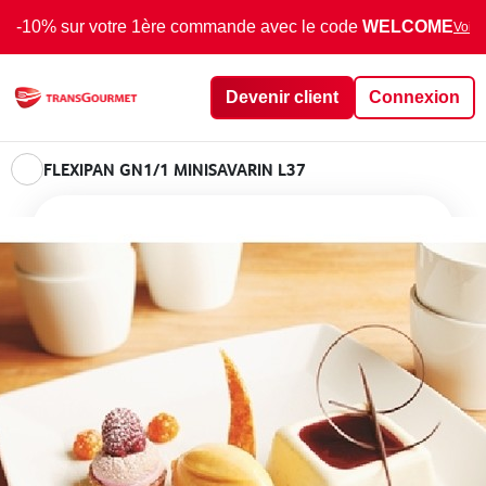
-10% sur votre 1ère commande avec le code
WELCOME
Voir 
Devenir client
Connexion
FLEXIPAN GN1/1 MINISAVARIN L37