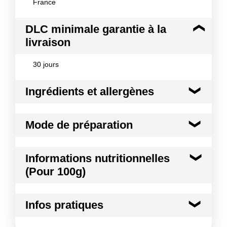
France
DLC minimale garantie à la
livraison
30 jours
Ingrédients et allergènes
Ingrédients :
Mode de préparation
Foie gras de canard Origine IGP Sud-Ouest
Conformément aux informations transmises
Mode de préparation :
A consommer cuit à cœur.
par le(s) fournisseur(s) de Transgourmet
Informations nutritionnelles
Opérations
(Pour 100g)
Kilocalories
585 kcal
Infos pratiques
Kilojoules
2447 kj