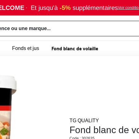
ELCOME
·
Et jusqu'à
-5%
supplémentaires
Voir conditi
ence ou une marque...
Fond blanc de volaille
Fonds et jus
TG QUALITY
Fond blanc de vo
Code : 302635