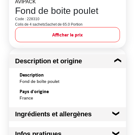
AVIPACK
Fond de boite poulet
Code : 228310
Colis de 4 sachets
Sachet de 65.0 Portion
Afficher le prix
Description et origine
Description
Fond de boîte poulet
Pays d'origine
France
Ingrédients et allergènes
Ingrédients :
Infos pratiques
Non applicable