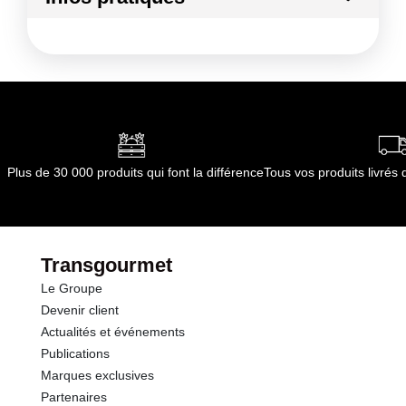
Conformément aux informations transmises
Conditions de stockage avant ouverture
par le(s) fournisseur(s) de Transgourmet
:
Opérations
température ambiante
Durée totale du produit :
non applicable
Conformément aux informations transmises
par le(s) fournisseur(s) de Transgourmet
Opérations
Plus de 30 000 produits qui font la différence
Tous vos produits livré
Transgourmet
Le Groupe
Devenir client
Actualités et événements
Publications
Marques exclusives
Partenaires