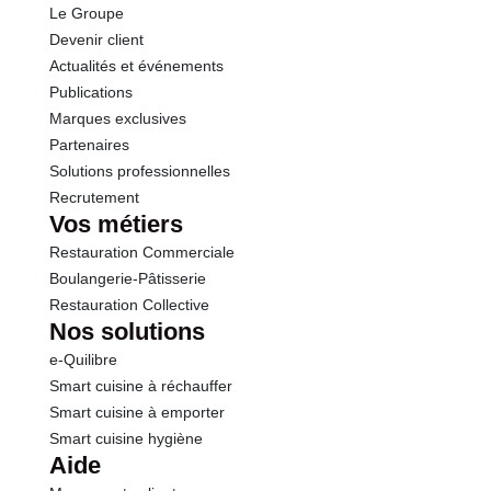
Le Groupe
Protéines
13.0 g
Devenir client
Actualités et événements
Sel
0.47 g
Publications
Marques exclusives
Partenaires
Solutions professionnelles
Recrutement
Vos métiers
Restauration Commerciale
Boulangerie-Pâtisserie
Restauration Collective
Nos solutions
e-Quilibre
Smart cuisine à réchauffer
Smart cuisine à emporter
Smart cuisine hygiène
Aide