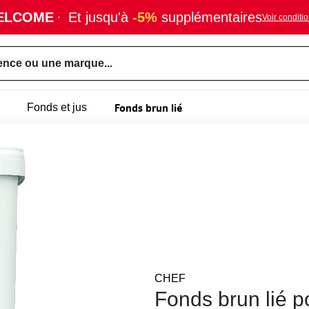
ELCOME
·
Et jusqu'à
-5%
supplémentaires
Voir conditi
ence ou une marque...
Fonds brun lié
Fonds et jus
CHEF
Fonds brun lié p