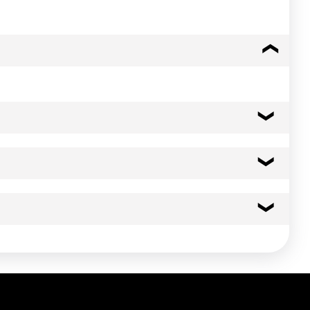
colorant (E150c), oignon, sucre, extrait de levure, jus de
mettra la réalisation de sauces "minute" pour
 frais. Bien refermer après ouverture et utiliser dans les
ur le poids et le rendement garantis par l'étiquetage.