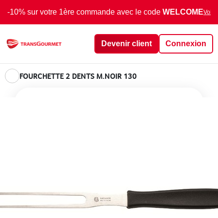
-10% sur votre 1ère commande avec le code
WELCOME
Voir 
Devenir client
Connexion
FOURCHETTE 2 DENTS M.NOIR 130