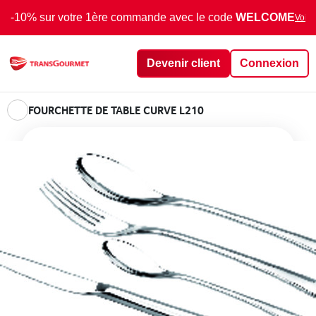
-10% sur votre 1ère commande avec le code
WELCOME
Voir 
Devenir client
Connexion
FOURCHETTE DE TABLE CURVE L210