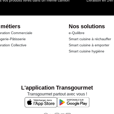
s vos produits livrés dans un même camion
Livraison en 24h
 métiers
Nos solutions
ration Commerciale
e-Quilibre
gerie-Pâtisserie
Smart cuisine à réchauffer
ration Collective
Smart cuisine à emporter
Smart cuisine hygiène
L'application Transgourmet
Transgourmet partout avec vous !