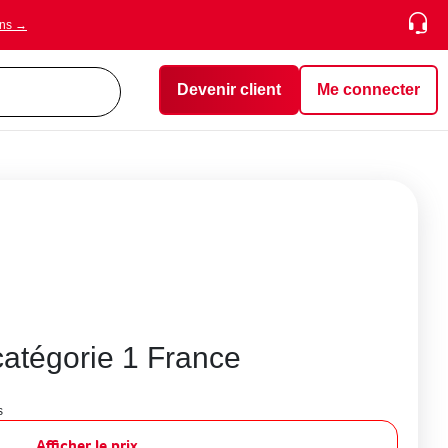
ons →
Devenir client
Me connecter
catégorie 1 France
s
Afficher le prix