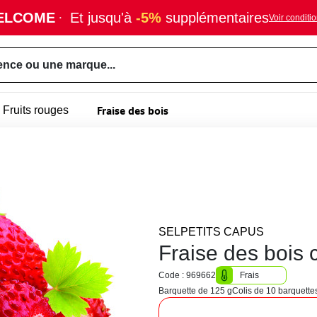
ELCOME
·
Et jusqu'à
-5%
supplémentaires
Voir conditi
ence ou une marque...
Fraise des bois
Fruits rouges
SELPETITS CAPUS
Fraise des bois 
Code : 969662
Frais
Barquette de 125 g
Colis de 10 barquette