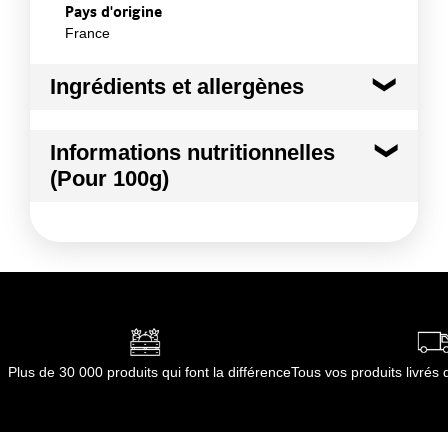
Pays d'origine
France
Ingrédients et allergènes
Ingrédients :
Informations nutritionnelles
FRAISE
(Pour 100g)
Conformément aux informations transmises
par le(s) fournisseur(s) de Transgourmet
Kilocalories
38 kcal
Opérations
Kilojoules
157 kj
Matières grasses
0.3 g
dont Acides gras saturés
0.00 g
Plus de 30 000 produits qui font la différence
Tous vos produits livré
Glucides
8.0 g