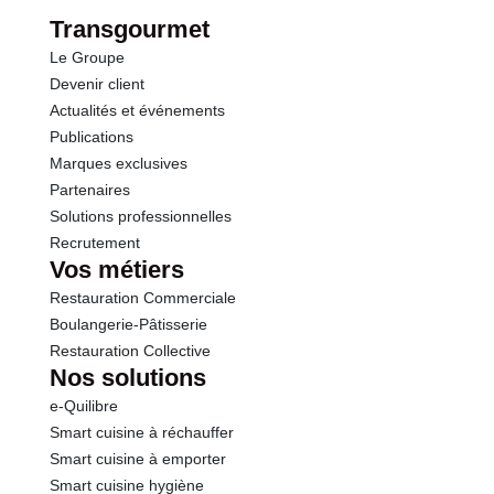
dont Sucres
4.9 g
Transgourmet
Le Groupe
Protéines
0.7 g
Devenir client
Actualités et événements
Sel
0.00 g
Publications
Marques exclusives
Partenaires
Solutions professionnelles
Recrutement
Vos métiers
Restauration Commerciale
Boulangerie-Pâtisserie
Restauration Collective
Nos solutions
e-Quilibre
Smart cuisine à réchauffer
Smart cuisine à emporter
Smart cuisine hygiène