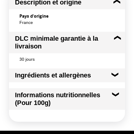
Description et origine
Pays d'origine
France
DLC minimale garantie à la
livraison
30 jours
Ingrédients et allergènes
Ingrédients :
Informations nutritionnelles
Potatoes, Sugar
(Pour 100g)
Conformément aux informations transmises
par le(s) fournisseur(s) de Transgourmet
Kilocalories
230 kcal
Opérations
Kilojoules
963 kj