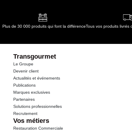
Matières grasses
4.2 g
Glucides
40.0 g
Plus de 30 000 produits qui font la différence
Tous vos produits livré
Fibres
0.0 g
Protéines
8.1 g
Transgourmet
Le Groupe
Sodium
0.00 g
Devenir client
Actualités et événements
Vitamine A
0.00 µg
Publications
Marques exclusives
Vitamine D
0.0 µg
Partenaires
Solutions professionnelles
Recrutement
Vitamines E
0.0 mg
Vos métiers
Restauration Commerciale
Vitamine C
0.0 mg