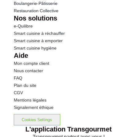
Boulangerie-Pâtisserie
Restauration Collective
Thiamine
0.0 mg
Nos solutions
e-Quilibre
Riboflavine
0.0 mg
Smart cuisine à réchauffer
Smart cuisine à emporter
Niacine
0.0 mg
Smart cuisine hygiène
Aide
Vitamine B 6
0.0 mg
Mon compte client
Nous contacter
dont Acide folique
0.00 µg
FAQ
Plan du site
Vitamine B 12
0.0 µg
CGV
Mentions légales
dont Acide pantothénique
0.0 mg
Signalement éthique
Potassium
0.00 mg
Cookies Settings
L'application Transgourmet
Calcium
0.00 mg
Transgourmet partout avec vous !