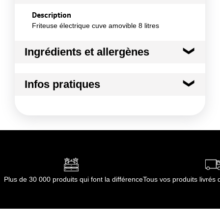
Description
Friteuse électrique cuve amovible 8 litres
Ingrédients et allergènes
Ingrédients :
Infos pratiques
Matière : Acier inoxydable
Conformément aux informations transmises
Conditions de stockage avant ouverture
par le(s) fournisseur(s) de Transgourmet
:
Opérations
Température ambiante
Conditions de stockage après ouverture
:
Température ambiante
Durée totale du produit :
Non applicable
Conformément aux informations transmises
Plus de 30 000 produits qui font la différence
Tous vos produits livré
par le(s) fournisseur(s) de Transgourmet
Opérations