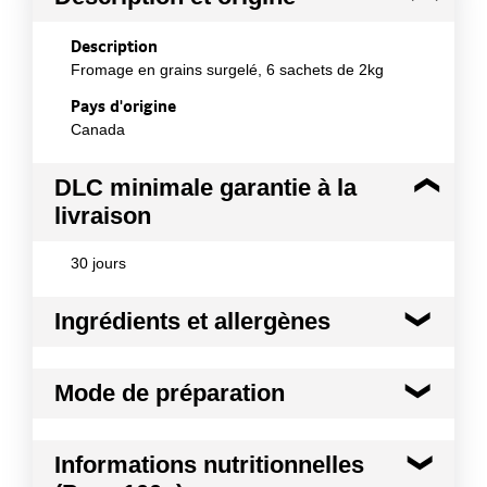
Description
Fromage en grains surgelé, 6 sachets de 2kg
Pays d'origine
Canada
DLC minimale garantie à la
livraison
30 jours
Ingrédients et allergènes
Ingrédients :
Mode de préparation
Lait de vache pasteurisé (Origine Canada),
concentré protéique de lait, crème, crème de
lactosérum, culture bactérienne (ferments
Pour décongeler, prendre un sac et déposer
Informations nutritionnelles
lactiques), sel, enzyme microbienne (chymosine
celui-ci au réfrigérateur. Le produit sera prêt à
végétale), chlorure de calcium.