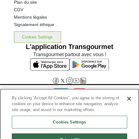
Plan du site
CGV
Mentions légales
Signalement éthique
Cookies Settings
L'application Transgourmet
Transgourmet partout avec vous !
By clicking “Accept All Cookies”, you agree to the storing of
cookies on your device to enhance site navigation, analyze
Interdiction de vente de boissons alcooliques aux mineurs de
site usage, and assist in our marketing efforts.
moins de 18 ans
Cookies Settings
La preuve de majorité de l'acheteur est exigée au moment de la vente
en ligne.
Code de la santé publique, Aar.l.3342-1 et l.3353-3